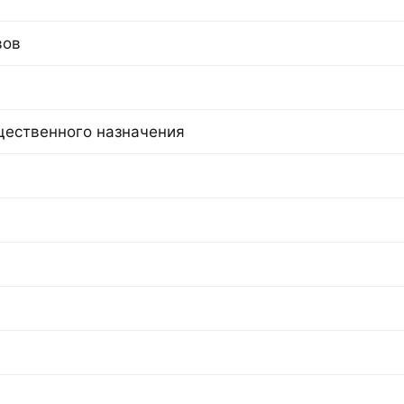
вов
щественного назначения