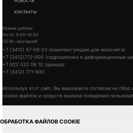
НОВОСТИ
КОНТАКТЫ
Режим работы
Пн-пт: 9.00-18.00
Сб-Вс: выходной
+7 (3412) 67-08-23 (комплектующие для монолита)
+7 (3412)772-000 (гидрошпонка и деформационные ш
+7 922 520 08 10 (аренда)
+7 (3412) 771-900
Используя этот сайт, Вы выражаете согласие на сбор
cookie-файлов и средств анализа поведения пользова
Политика использования cookie
|
Политика обработки
ОБРАБОТКА ФАЙЛОВ COOKIE
Наш веб-ресурс предоставляет исключительно информ
предназначена исключительно для ознакомления. Вы с